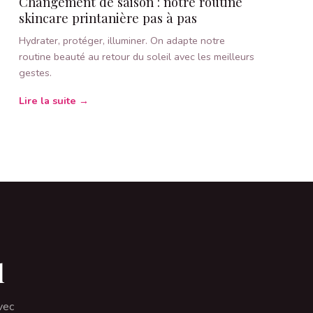
Changement de saison : notre routine
skincare printanière pas à pas
Hydrater, protéger, illuminer. On adapte notre
routine beauté au retour du soleil avec les meilleurs
gestes.
Lire la suite →
l
vec