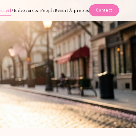
cueil
Mode
Stars & People
Beauté
À propos
Contact