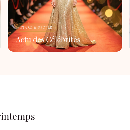
STARS & PEOPLE
Actu des Célébrités
printemps