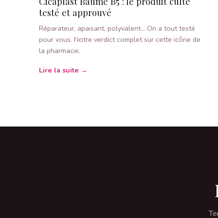
Cicaplast Baume B5 : le produit culte
testé et approuvé
Réparateur, apaisant, polyvalent… On a tout testé
pour vous. Notre verdict complet sur cette icône de
la pharmacie.
Lire la suite →
Te