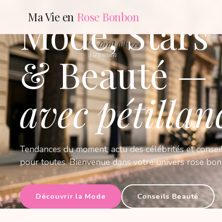
LE MAGAZINE QUI VOUS RESSEMBLE
Ma Vie en
Rose Bonbon
Mode, Stars
& Beauté —
avec pétillan
Tendances du moment, actu des célébrités et consei
pour toutes. Bienvenue dans votre univers rose bo
Découvrir la Mode
Conseils Beauté