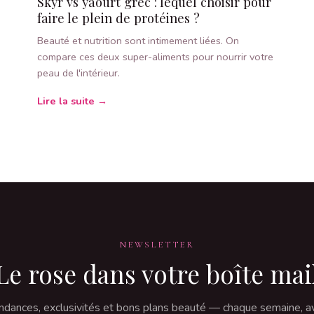
Skyr vs yaourt grec : lequel choisir pour
faire le plein de protéines ?
Beauté et nutrition sont intimement liées. On
compare ces deux super-aliments pour nourrir votre
peau de l'intérieur.
Lire la suite →
NEWSLETTER
Le rose dans votre boîte mai
ndances, exclusivités et bons plans beauté — chaque semaine, a