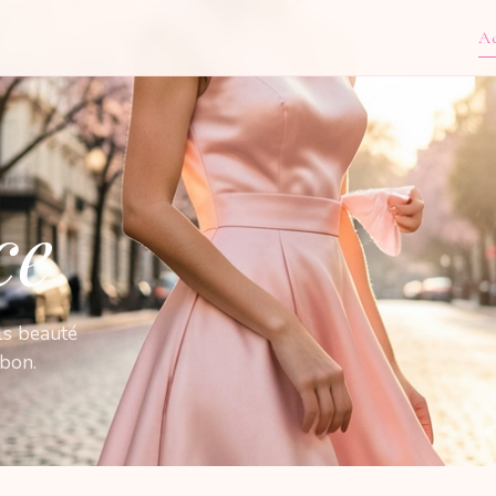
Ac
ce
ls beauté
nbon.