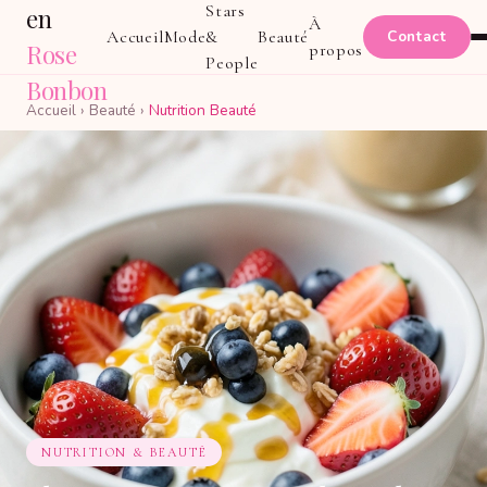
Stars
en
À
Accueil
Mode
&
Beauté
Contact
Rose
propos
People
Bonbon
Accueil
›
Beauté
›
Nutrition Beauté
NUTRITION & BEAUTÉ