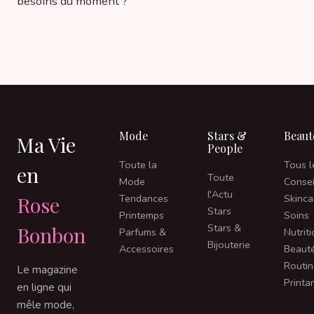
besoins du moment ?
Mode
Stars &
Beaut
Ma Vie
People
Toute la
Tous l
en
Toute
Mode
Consei
l'Actu
Rose
Tendances
Skinca
Stars
Printemps
Soins
Stars &
Bonbon
Parfums &
Nutrit
Bijouterie
Accessoires
Beaut
Routin
Le magazine
Printa
en ligne qui
mêle mode,